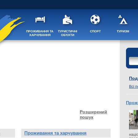
ПРОЖИВАННЯ ТА
ТУРИСТИЧНІ
СПОРТ
ТУРИЗМ
ХАРЧУВАННЯ
ОБ'ЄКТИ
Поді
Всі п
Прож
Розширений
пошук
и
Проживання та харчування
наці