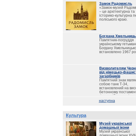
Замок Радомисль
«Замок-музей Радом
– це архітектурна та
історико-культурна 
поліського краю.
Богдана Хмельниць
Пам'ятник-погруддя
українському гетьман
Богдану Хмельницьк
встановлено 1967 ро
Визволителям Черн
від німецько-фашис
загарбників
Пам'ятний знак явля
собою танк Т-34,
встановлений на вис
бетонному постамент
фасадній частині
постамента розміше
наступна
текст з переліком час
з'єднань, удостоєних
найменування
Культура
"чернігівських".
Музей української
домашньої ікони
Музей української
домашньої ікони XVII-