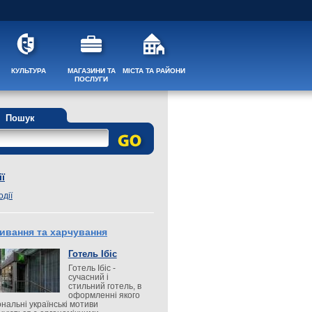
КУЛЬТУРА
МАГАЗИНИ ТА
МІСТА ТА РАЙОНИ
ПОСЛУГИ
Пошук
ї
одії
ивання та харчування
Готель Ібіс
Готель Ібіс -
сучасний і
стильний готель, в
оформленні якого
ональні українські мотиви