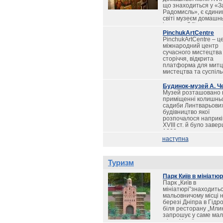
що знаходиться у «З
Радомисль», є єдини
світі музеєм домашнь
ікони, найбільшим м
ікон у Східній Європі,
PinchukArtCentre
експозиція предметі
PinchukArtCentre – ц
християнського мист
міжнародний центр
«Душа України» –
сучасного мистецтва
найбільшою христия
сторіччя, відкрита
експозицією в країні.
платформа для митці
мистецтва та суспіль
Будинок-музей А. Ч
Музей розташовано 
приміщенні колишнь
садиби Линтварьових
будівництво якої
розпочалося наприкі
XVIII ст. й було заве
1820 р.
наступна
Туризм
Парк Київ в мініатюр
Парк „Київ в
мініатюрі”знаходитьс
мальовничому місці 
березі Дніпра в Гідр
біля ресторану „Млин
запрошує у саме ма
місто України.