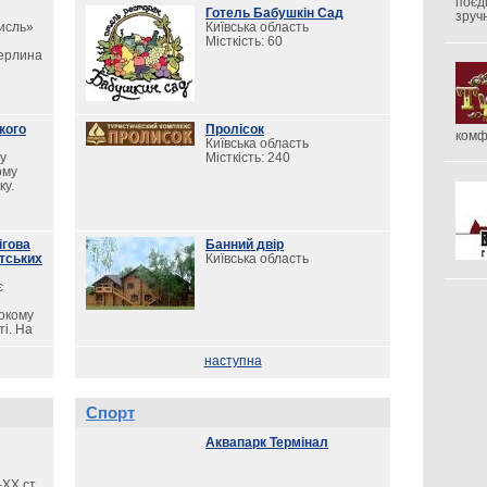
поєд
Готель Бабушкін Сад
зруч
исль»
Київська область
Місткість: 60
перлина
кого
Пролісок
комф
Київська область
у
Місткість: 240
ому
ку.
ігова
Банний двір
тських
Київська область
є
окому
і. На
но
наступна
тин і
Спорт
Аквапарк Термінал
XX ст.,