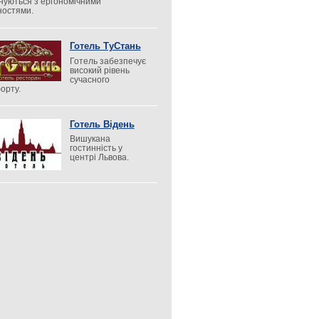
нуються з ергономічними
ностями.
Готель ТуСтань
Готель забезпечує
високий рівень
сучасного
орту.
Готель Відень
Вишукана
гостинність у
центрі Львова.