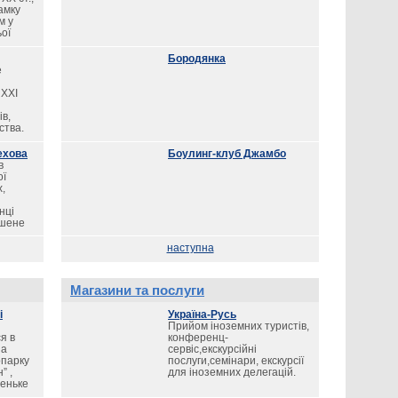
амку
м у
ої
узеєм
 а
Бородянка
в
е
ецтва
 XXI
нською
в,
ства.
ехова
Боулинг-клуб Джамбо
в
ої
,
нці
ршене
наступна
Магазини та послуги
і
Україна-Русь
Прийом іноземних туристів,
я в
конференц-
на
сервіс,екскурсійні
опарку
послуги,семінари, екскурсії
” ,
для іноземних делегацій.
леньке