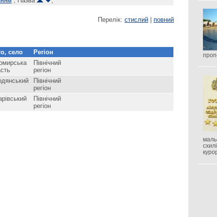
нням
, Назва
,
Перелік:
стислий
|
повний
о, село
Регіон
проп
омирська
Північний
асть
регіон
одянський
Північний
регіон
арівський
Північний
регіон
маль
схил
куро