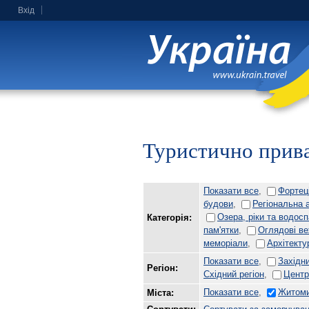
Вхід
Туристично прива
Показати все
,
Фортец
будови
,
Регіональна 
Озера, ріки та водос
Категорія:
пам'ятки
,
Оглядові ве
меморіали
,
Архітекту
Показати все
,
Західни
Регіон:
Східний регіон
,
Центр
Показати все
,
Житоми
Міста: