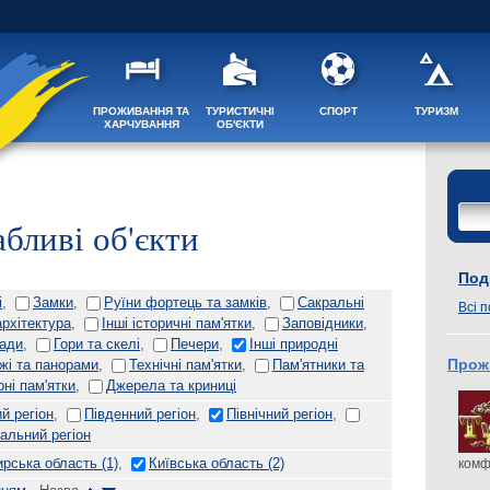
ПРОЖИВАННЯ ТА
ТУРИСТИЧНІ
СПОРТ
ТУРИЗМ
ХАРЧУВАННЯ
ОБ'ЄКТИ
бливі об'єкти
Поді
і
,
Замки
,
Руїни фортець та замків
,
Сакральні
Всі п
архітектура
,
Інші історичні пам'ятки
,
Заповідники
,
пади
,
Гори та скелі
,
Печери
,
Інші природні
жі та панорами
,
Технічні пам'ятки
,
Пам'ятники та
Прож
рні пам'ятки
,
Джерела та криниці
й регіон
,
Південний регіон
,
Північний регіон
,
альний регіон
рська область
(1)
,
Київська область
(2)
комф