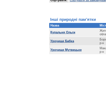
Сортувати:
Сортувати за замовчува
Інші природні пам'ятки
Назва
Міст
Жит
Купальня Ольги
обл
Бор
Урочище Бабка
р-н
Мак
Урочище Мутвицьке
р-н