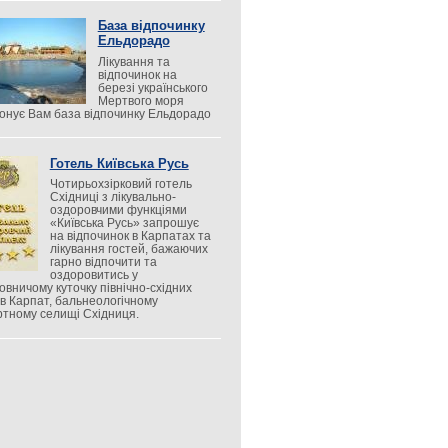
База відпочинку
Ельдорадо
Лікування та
відпочинок на
березі українського
Мертвого моря
онує Вам база відпочинку Ельдорадо
Готель Київська Русь
Чотирьохзірковий готель
Східниці з лікувально-
оздоровчими функціями
«Київська Русь» запрошує
на відпочинок в Карпатах та
лікування гостей, бажаючих
гарно відпочити та
оздоровитись у
овничому куточку північно-східних
ів Карпат, бальнеологічному
ртному селищі Східниця.