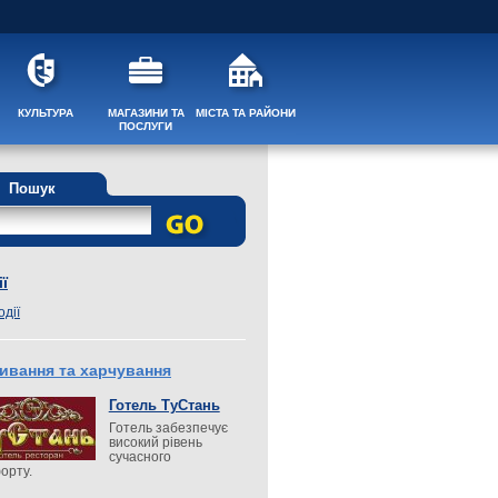
КУЛЬТУРА
МАГАЗИНИ ТА
МІСТА ТА РАЙОНИ
ПОСЛУГИ
Пошук
ї
одії
ивання та харчування
Готель ТуСтань
Готель забезпечує
високий рівень
сучасного
орту.