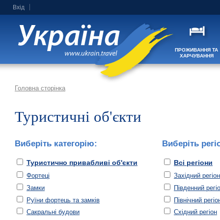
Вхід
ПРОЖИВАННЯ ТА
ХАРЧУВАННЯ
Головна сторінка
Туристичні об'єкти
Виберіть категорію:
Виберіть регі
Туристично привабливі об'єкти
Всі регіони
Фортеці
Західний регіон
Замки
Південний регі
Руїни фортець та замків
Північний регіо
Сакральні будови
Східний регіон