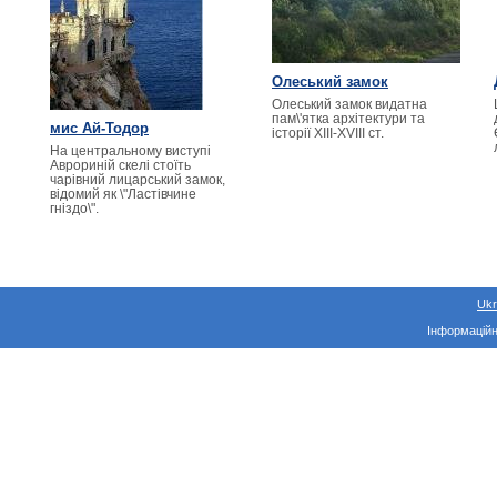
Олеський замок
Олеський замок видатна
пам\'ятка архітектури та
мис Ай-Тодор
історії XIII-XVIII ст.
На центральному виступі
Аврориній скелі стоїть
чарівний лицарський замок,
відомий як \"Ластівчине
гніздо\".
Ukr
Інформаційн