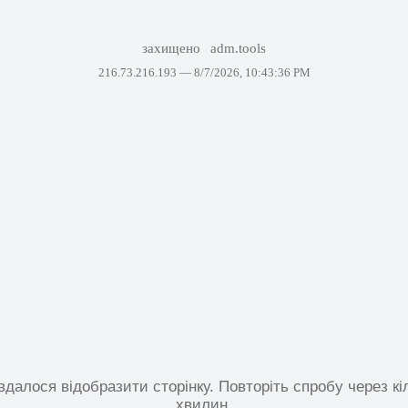
захищено
adm.tools
216.73.216.193 —
8/7/2026, 10:43:36 PM
вдалося відобразити сторінку. Повторіть спробу через кі
хвилин.