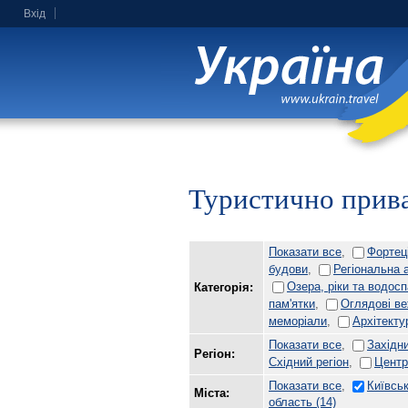
Вхід
Туристично прива
Показати все
,
Фортец
будови
,
Регіональна 
Озера, ріки та водос
Категорія:
пам'ятки
,
Оглядові ве
меморіали
,
Архітекту
Показати все
,
Західни
Регіон:
Східний регіон
,
Центр
Показати все
,
Київсь
Міста:
область
(14)