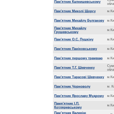
Пам'ятник Калнишевському
обл
Пам'ятник Миколі Щорсу
м.Ки
Пам'ятник Михайлу Булгакову
м.Ки
Пам'ятник Михайлу
м.Ки
Грушевському
Пам'ятник О.С. Пушкіну
м.Ки
Пам'ятник Паніковському
м.Ки
Пам'ятник першому трамваю
м.Ки
Сум
Пам'ятник Т.Г. Шевченку
обл
Пам'ятник Тарасові Шевченку
м.Ки
Пам'ятник Чорноволу
м. К
Пам'ятник Ярославу Мудрому
м.Ки
Памя'ятник І.П.
м.Ки
Котляревському
Пам’ятник Валерію