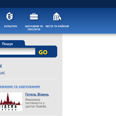
КУЛЬТУРА
МАГАЗИНИ ТА
МІСТА ТА РАЙОНИ
ПОСЛУГИ
Пошук
ї
одії
ивання та харчування
Готель Відень
Вишукана
гостинність у
центрі Львова.