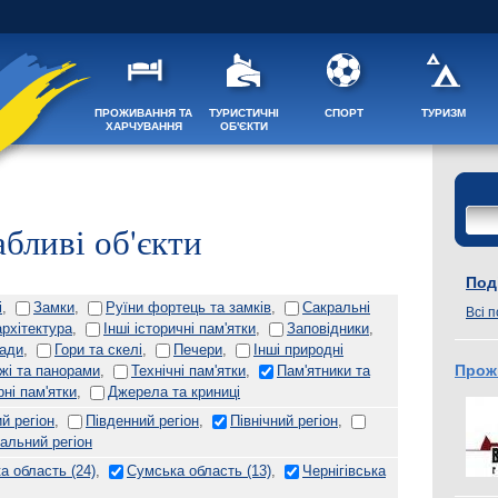
ПРОЖИВАННЯ ТА
ТУРИСТИЧНІ
СПОРТ
ТУРИЗМ
ХАРЧУВАННЯ
ОБ'ЄКТИ
бливі об'єкти
Поді
і
,
Замки
,
Руїни фортець та замків
,
Сакральні
Всі п
архітектура
,
Інші історичні пам'ятки
,
Заповідники
,
пади
,
Гори та скелі
,
Печери
,
Інші природні
жі та панорами
,
Технічні пам'ятки
,
Пам'ятники та
Прож
рні пам'ятки
,
Джерела та криниці
й регіон
,
Південний регіон
,
Північний регіон
,
альний регіон
ка область
(24)
,
Сумська область
(13)
,
Чернігівська