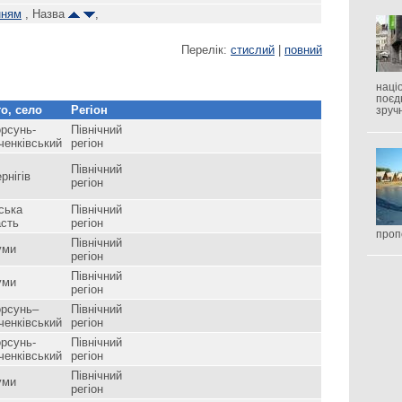
нням
, Назва
,
Перелік:
стислий
|
повний
наці
поєд
о, село
Регіон
зруч
рсунь-
Північний
ченківський
регіон
Північний
рнігів
регіон
ська
Північний
асть
регіон
проп
Північний
уми
регіон
Північний
уми
регіон
орсунь–
Північний
ченківський
регіон
рсунь-
Північний
ченківський
регіон
Північний
уми
регіон