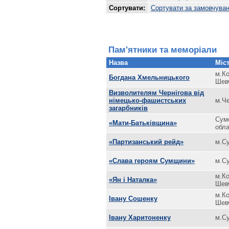
Сортувати:
Сортувати за замовчува
Пам'ятники та меморіали
Назва
Міст
м.Ко
Богдана Хмельницького
Шев
Визволителям Чернігова від
німецько-фашистських
м.Че
загарбників
Сум
«Мати-Батьківщина»
обл
«Партизанський рейд»
м.С
«Слава героям Сумщини»
м.С
м.К
«Ян і Наталка»
Шев
м.Ко
Івану Сошенку
Шев
Івану Харитоненку
м.С