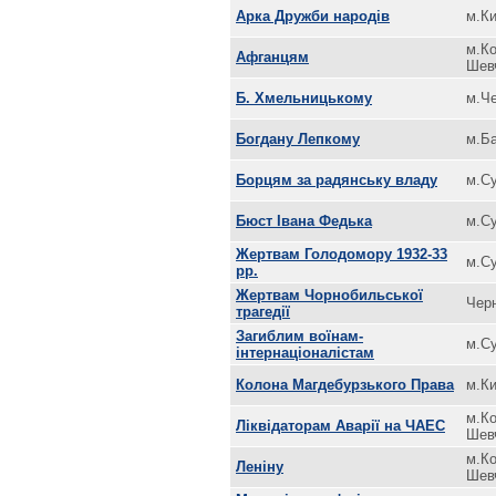
Арка Дружби народів
м.Ки
м.Ко
Афганцям
Шев
Б. Хмельницькому
м.Че
Богдану Лепкому
м.Б
Борцям за радянську владу
м.С
Бюст Івана Федька
м.С
Жертвам Голодомору 1932-33
м.С
рр.
Жертвам Чорнобильської
Черн
трагедії
Загиблим воїнам-
м.С
інтернаціоналістам
Колона Магдебурзького Права
м.Ки
м.Ко
Ліквідаторам Аварії на ЧАЕС
Шев
м.Ко
Леніну
Шев