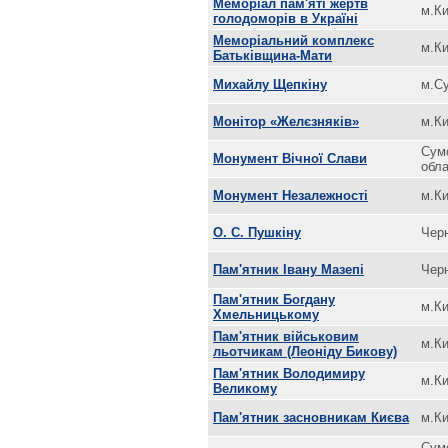
Меморіал пам'яті жертв
м.Ки
голодоморів в Україні
Меморіальний комплекс
м.Ки
Батьківщина-Мати
Михайлу Щепкіну
м.С
Монітор «Желєзняків»
м.Ки
Сум
Монумент Вічної Слави
обл
Монумент Незалежності
м.Ки
О. С. Пушкіну
Черн
Пам'ятник Івану Мазепі
Черн
Пам'ятник Богдану
м.Ки
Хмельницькому
Пам'ятник військовим
м.Ки
льотчикам (Леоніду Бикову)
Пам'ятник Володимиру
м.Ки
Великому
Пам'ятник засновникам Києва
м.Ки
Сум