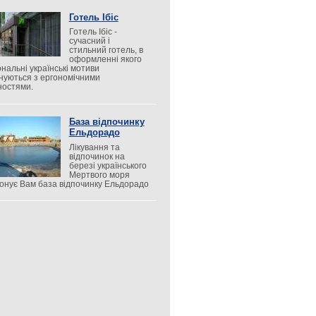
Готель Ібіс
Готель Ібіс -
сучасний і
стильний готель, в
оформленні якого
ональні українські мотиви
нуються з ергономічними
ностями.
База відпочинку
Ельдорадо
Лікування та
відпочинок на
березі українського
Мертвого моря
онує Вам база відпочинку Ельдорадо