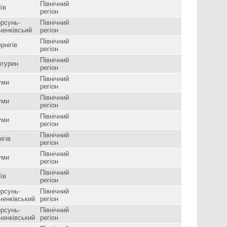
Північний
їв
регіон
рсунь-
Північний
ченківсьий
регіон
Північний
рнігів
регіон
Північний
атурин
регіон
Північний
уми
регіон
Північний
уми
регіон
Північний
уми
регіон
Північний
ігів
регіон
Північний
уми
регіон
Північний
їв
регіон
рсунь-
Північний
ченківський
регіон
рсунь-
Північний
ченківський
регіон