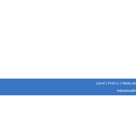
Lázně | Profi.cz | Hledej ub
Інформаційн