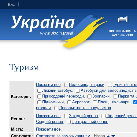
Вхід
ПРОЖИВАННЯ ТА
ХАРЧУВАННЯ
Туризм
Показати все
,
Велосипедні траси
,
Туристичні 
Лижний автобус
,
Автобуси для велосипедистів
Прикордонні переходи
,
Зоопарки
,
Парки та 
Категорія:
Підйомники
,
Аеропорт
,
Площі, бульвари
,
вокзали
,
Посольства та консульства
Показати все
,
Західний регіон
,
Південний регіо
Регіон:
Східний регіон
,
Центральний регіон
Міста:
Показати все
,
Сортувати:
Сортувати за замовчуванням
, Назва
,