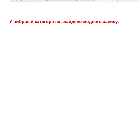
У вибраній категорії не знайдено жодного запису.