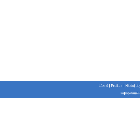
Lázně | Profi.cz | Hledej ub
Інформаційн