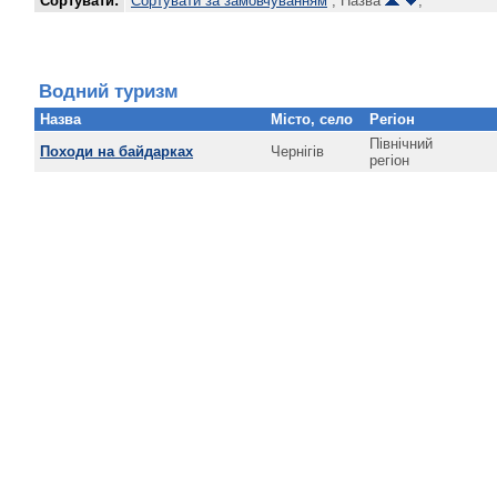
Сортувати:
Сортувати за замовчуванням
, Назва
,
Водний туризм
Назва
Місто, село
Регіон
Північний
Походи на байдарках
Чернігів
регіон