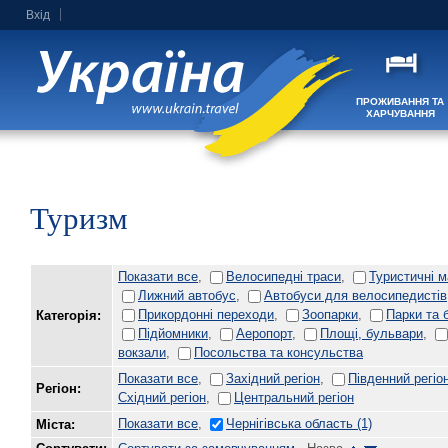
Вхід
ПРОЖИВАННЯ ТА
ХАРЧУВАННЯ
Туризм
Показати все
,
Велосипедні траси
,
Туристичні 
Лижний автобус
,
Автобуси для велосипедистів
Прикордонні переходи
,
Зоопарки
,
Парки та 
Категорія:
Підйомники
,
Аеропорт
,
Площі, бульвари
,
вокзали
,
Посольства та консульства
Показати все
,
Західний регіон
,
Південний регіо
Регіон:
Східний регіон
,
Центральний регіон
Показати все
,
Чернігівська область
(1)
Міста: