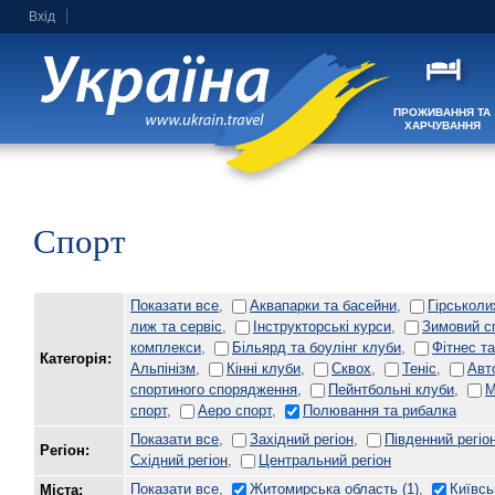
Вхід
ПРОЖИВАННЯ ТА
ХАРЧУВАННЯ
Спорт
Показати все
,
Аквапарки та басейни
,
Гірськоли
лиж та сервіс
,
Інструкторські курси
,
Зимовий с
комплекси
,
Більярд та боулінг клуби
,
Фітнес та
Категорія:
Альпінізм
,
Кінні клуби
,
Сквох
,
Теніс
,
Авт
спортиного спорядження
,
Пейнтбольні клуби
,
М
спорт
,
Аеро спорт
,
Полювання та рибалка
Показати все
,
Західний регіон
,
Південний регіо
Регіон:
Східний регіон
,
Центральний регіон
Показати все
,
Житомирська область
(1)
,
Київсь
Міста: