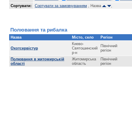
Сортувати:
Сортувати за замовчуванням
, Назва
,
Полювання та рибалка
Назва
Місто, село
Регіон
Киево-
Північний
Охотсервістур
Святошинский
регіон
р-н
Полювання в житомирській
Житомирська
Північний
області
область
регіон