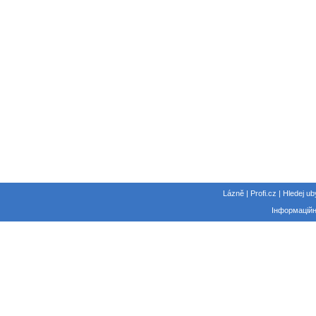
Lázně | Profi.cz | Hledej ub
Інформаційн