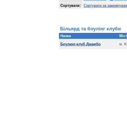
Сортувати:
Сортувати за замовчува
Більярд та боулінг клуби
Назва
Міст
Боулинг-клуб Джамбо
м. К