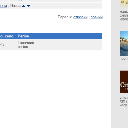
нням
, Назва
,
маль
схил
Перелік:
стислий
|
повний
куро
о, село
Регіон
Північний
иїв
регіон
проп
унік
XIX 
часу