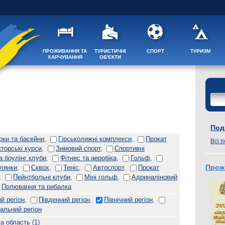
ПРОЖИВАННЯ ТА
ТУРИСТИЧНІ
СПОРТ
ТУРИЗМ
ХАРЧУВАННЯ
ОБ'ЄКТИ
Поді
рки та басейни
,
Гірськолижні комплекси
,
Прокат
Всі п
кторські курси
,
Зимовий спорт
,
Спортивні
а боулінг клуби
,
Фітнес та аеробіка
,
Гольф
,
улянки
,
Сквох
,
Теніс
,
Автоспорт
,
Прокат
Прож
,
Пейнтбольні клуби
,
Міні гольф
,
Адриналіновий
Полювання та рибалка
й регіон
,
Південний регіон
,
Північний регіон
,
альний регіон
ка область
(1)