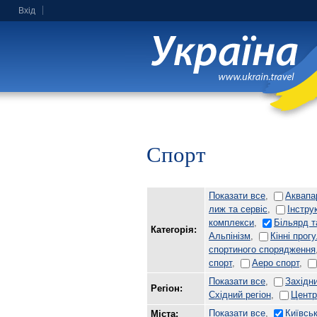
Вхід
Спорт
Показати все
,
Аквапа
лиж та сервіс
,
Інстру
комплекси
,
Більярд т
Категорія:
Альпінізм
,
Кінні прог
спортиного спорядження
спорт
,
Аеро спорт
,
Показати все
,
Західни
Регіон:
Східний регіон
,
Центр
Показати все
,
Київсь
Міста: