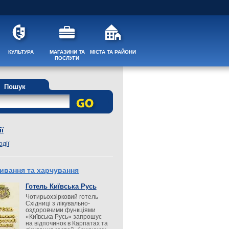
КУЛЬТУРА
МАГАЗИНИ ТА
МІСТА ТА РАЙОНИ
ПОСЛУГИ
Пошук
ї
одії
ивання та харчування
Готель Київська Русь
Чотирьохзірковий готель
Східниці з лікувально-
оздоровчими функціями
«Київська Русь» запрошує
на відпочинок в Карпатах та