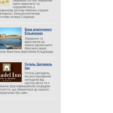
лікування гостей, бажаючих
гарно відпочити та
оздоровитись у
овничому куточку північно-східних
ів Карпат, бальнеологічному
ртному селищі Східниця.
База відпочинку
Ельдорадо
Лікування та
відпочинок на
березі українського
Мертвого моря
онує Вам база відпочинку Ельдорадо
Готель Цитадель
Інн
Готель Цитадель
Інн розташований
неподалік від
центру міста та є
альною фортифікаційною спорудою
століття, що збереглася до нашого
 практично без змін.