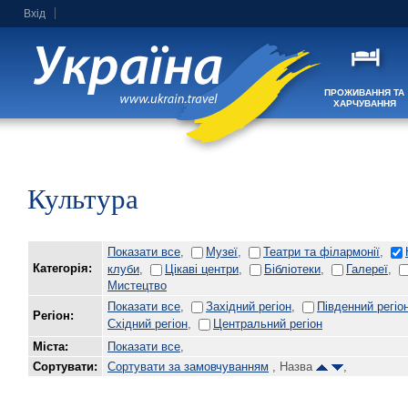
Вхід
ПРОЖИВАННЯ ТА
ХАРЧУВАННЯ
Культура
Показати все
,
Музеї
,
Театри та філармонії
,
Категорія:
клуби
,
Цікаві центри
,
Бібліотеки
,
Галереї
,
Мистецтво
Показати все
,
Західний регіон
,
Південний регіо
Регіон:
Східний регіон
,
Центральний регіон
Міста:
Показати все
,
Сортувати:
Сортувати за замовчуванням
, Назва
,