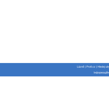
Lázně | Profi.cz | Hledej ub
Інформаційн