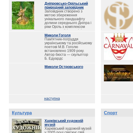
Дніпровсько-Орільський
природний заповідник
Заповідник створено з
метою збереження
унікального ландшафту
долини середнього Дніпра і
ріки Оріль з комплексом
характерної флори і фауни.
Він є природоохоронною
Миколи Гоголя
науково-дослідною
Пам'ятник-погруддя
установою
українському та російському
загальнодержавного
поетові М.В. Гоголю
значення.
встановлено 1909 року.
Автор бюста — скульптор
Б. Едуардс
Миколи Островського
наступна
Культура
Спорт
Харківський художній
музей
Харківський художній музей
у 2005 році святкує свій