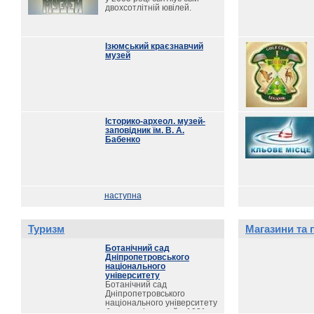
двохсотлітній ювілей.
Ізюмський краєзнавчий
музей
Історико-археол. музей-
заповідник їм. В. А.
Бабенко
наступна
Туризм
Магазини та 
Ботанічний сад
Дніпропетровського
національного
університету
Ботанічний сад
Дніпропетровського
національного університету
був організований у 1931 р.