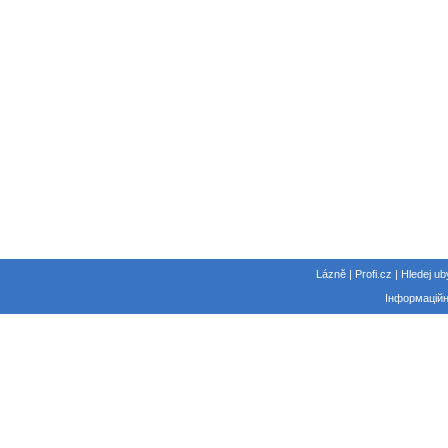
Lázně | Profi.cz | Hledej ub
Інформаційн