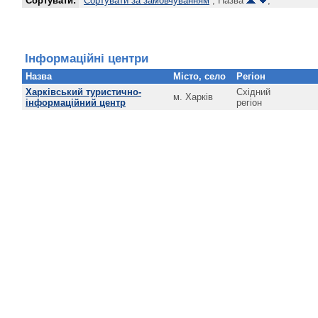
Сортувати:
Сортувати за замовчуванням
, Назва
,
Інформаційні центри
Назва
Місто, село
Регіон
Харківський туристично-
Східний
м. Харків
інформаційний центр
регіон