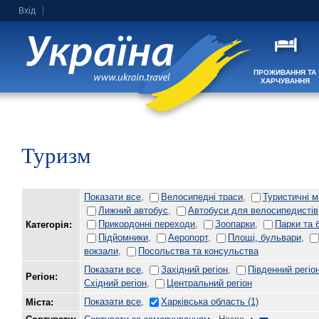
Вхід
ПРОЖИВАННЯ ТА
ХАРЧУВАННЯ
Туризм
Показати все
,
Велосипедні траси
,
Туристичні 
Лижний автобус
,
Автобуси для велосипедистів
Прикордонні переходи
,
Зоопарки
,
Парки та 
Категорія:
Підйомники
,
Аеропорт
,
Площі, бульвари
,
вокзали
,
Посольства та консульства
Показати все
,
Західний регіон
,
Південний регіо
Регіон:
Східний регіон
,
Центральний регіон
Показати все
,
Харківська область
(1)
Міста: