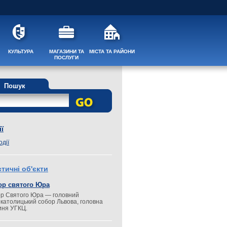
КУЛЬТУРА
МАГАЗИНИ ТА
МІСТА ТА РАЙОНИ
ПОСЛУГИ
Пошук
ї
одії
тичні об'єкти
ор святого Юра
р Святого Юра — головний
окатолицький собор Львова, головна
иня УГКЦ.