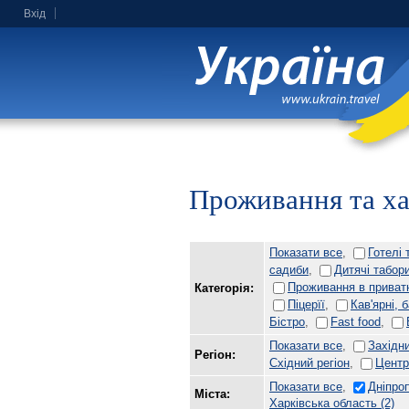
Вхід
Проживання та х
Показати все
,
Готелі 
садиби
,
Дитячі табор
Проживання в приват
Категорія:
Піцерїї
,
Кав'ярні, 
Бістро
,
Fast food
,
Показати все
,
Західни
Регіон:
Східний регіон
,
Центр
Показати все
,
Дніпро
Міста:
Харківська область
(2)