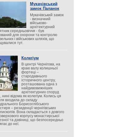
Мукачівський
замок Паланок
Мукачівський замок
- визначний
військово-
архітектурний
ятник середньовіччя - був
ований для охорони та контролю
вельних і військових шляхів, що
щувалися тут.
Колегіум
В центрі Чернігова, на
краю валу колишньої
фортеці –
стародавнього
історичного центру,
розташована одна з
найдивовижніших
архітектурних споруд
, нині відома як колегіум. Колись ця
вля входила до складу
дрального Борисоглібського
стиря – резиденції чернігівських
єпископів. Вона складається з довгого
оверхового корпусу монастирської
езної та дзвіниці, що безпосередньо
гає до неї.