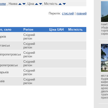
нням
, Назва
, Ціна
, Місткість
Перелік:
стислий
|
повний
пам\'
збуд
о, село
Регіон
Ціна UAH
Місткість
торгі
схре
Східний
рків
регіон
Східний
уганськ
регіон
Східний
іпропетровськ
регіон
Східний
ропетровськ
регіон
Східний
арьків
регіон
міста
буді
Східний
вів
кафе
регіон
мона
архі
двоп
трап
приля