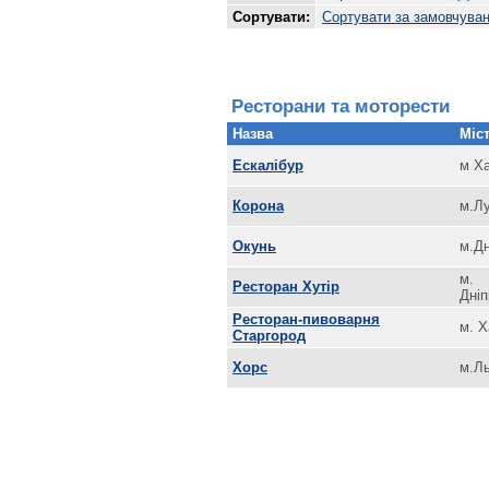
Сортувати:
Сортувати за замовчува
Ресторани та моторести
Назва
Міст
Ескалібур
м Ха
Корона
м.Л
Окунь
м.Дн
м.
Ресторан Хутір
Дніп
Ресторан-пивоварня
м. Х
Старгород
Хорс
м.Ль