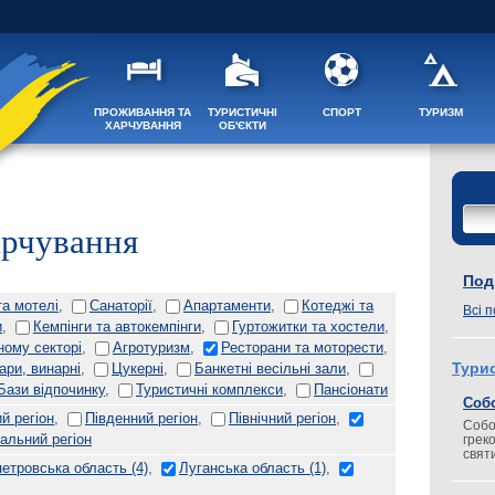
ПРОЖИВАННЯ ТА
ТУРИСТИЧНІ
СПОРТ
ТУРИЗМ
ХАРЧУВАННЯ
ОБ'ЄКТИ
арчування
Поді
та мотелі
,
Санаторії
,
Апартаменти
,
Котеджі та
Всі п
и
,
Кемпінги та автокемпінги
,
Гуртожитки та хостели
,
ному секторі
,
Агротуризм
,
Ресторани та моторести
,
бари, винарні
,
Цукерні
,
Банкетні весільні зали
,
Турис
Бази відпочинку
,
Туристичні комплекси
,
Пансіонати
Соб
й регіон
,
Південний регіон
,
Північний регіон
,
Собо
альний регіон
грек
свят
петровська область
(4)
,
Луганська область
(1)
,