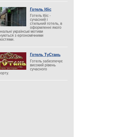
Готель Ібіс
Готель Ібіс -
сучасний і
стильний готель, в
оформленні якого
ональні українські мотиви
нуються з ергономічними
ностями.
Готель ТуСтань
Готель забезпечує
високий рівень
сучасного
орту.