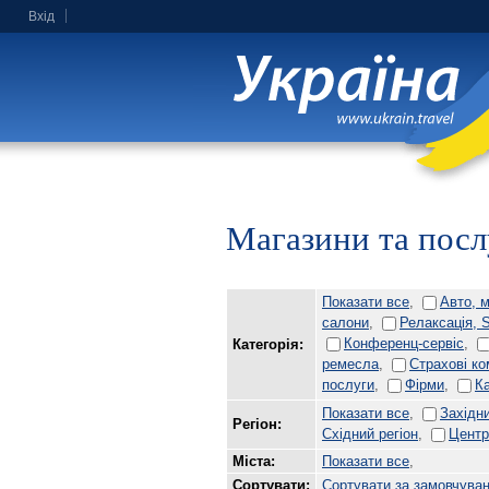
Вхід
Магазини та посл
Показати все
,
Авто, 
салони
,
Релаксація, 
Конференц-сервіс
,
Категорія:
ремесла
,
Страхові ко
послуги
,
Фірми
,
К
Показати все
,
Західни
Регіон:
Східний регіон
,
Центр
Міста:
Показати все
,
Сортувати:
Сортувати за замовчува