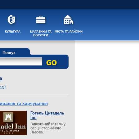
КУЛЬТУРА
МАГАЗИНИ ТА
МІСТА ТА РАЙОНИ
ПОСЛУГИ
Пошук
ї
одії
ивання та харчування
Готель Цитадель
Інн
Вишуканий готель у
серці історичного
Львова.