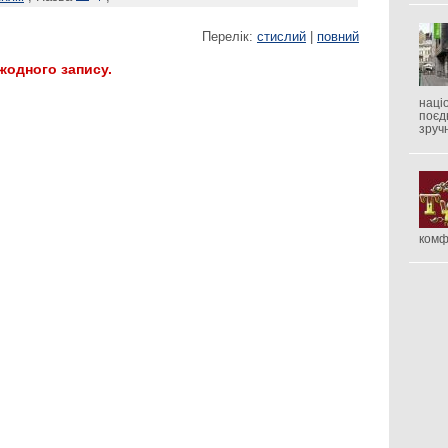
Перелік:
стислий
|
повний
 жодного запису.
наці
поєд
зруч
комф