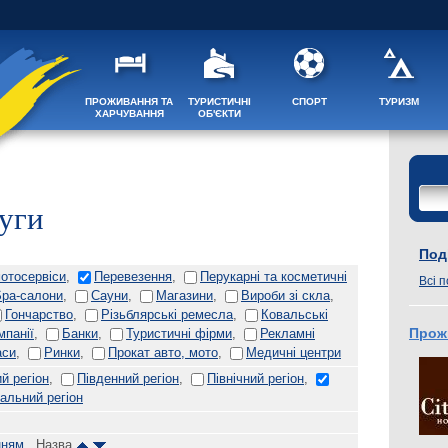
ПРОЖИВАННЯ ТА
ТУРИСТИЧНІ
СПОРТ
ТУРИЗМ
ХАРЧУВАННЯ
ОБ'ЄКТИ
уги
Поді
мотосервіси
,
Перевезення
,
Перукарні та косметичні
Всі п
Spa-салони
,
Сауни
,
Магазини
,
Вироби зі скла
,
Гончарство
,
Різьблярські ремесла
,
Ковальські
мпанії
,
Банки
,
Туристичні фірми
,
Рекламні
Прож
аси
,
Ринки
,
Прокат авто, мото
,
Медичні центри
й регіон
,
Південний регіон
,
Північний регіон
,
альний регіон
нням
, Назва
,