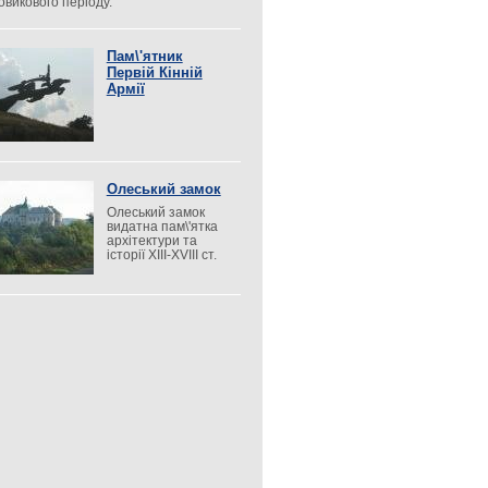
овикового періоду.
Пам\'ятник
Первій Кінній
Армії
Олеський замок
Олеський замок
видатна пам\'ятка
архітектури та
історії XIII-XVIII ст.