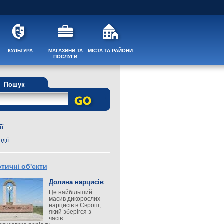
КУЛЬТУРА
МАГАЗИНИ ТА
МІСТА ТА РАЙОНИ
ПОСЛУГИ
Пошук
ї
одії
тичні об'єкти
Долина нарцисів
Це найбільший
масив дикорослих
нарцисів в Європі,
який зберігся з
часів