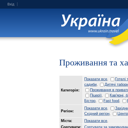
Вхід
Проживання та х
Показати все
,
Готелі 
садиби
,
Дитячі табор
Проживання в приват
Категорія:
Піцерїї
,
Кав'ярні, 
Бістро
,
Fast food
,
Показати все
,
Західни
Регіон:
Східний регіон
,
Центр
Міста:
Показати все
,
Сортувати:
Сортувати за замовчува