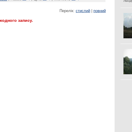
льод
Перелік:
стислий
|
повний
 жодного запису.