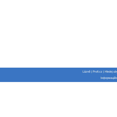
Lázně | Profi.cz | Hledej ub
Інформаційн