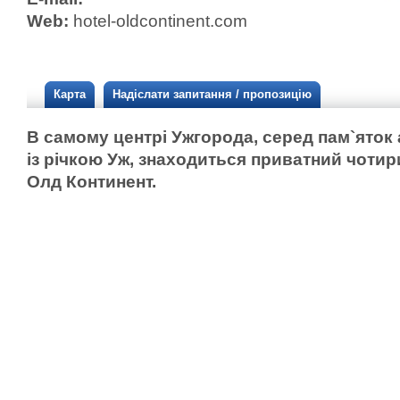
Web:
hotel-oldcontinent.com
Карта
Надіслати запитання / пропозицію
В самому центрі Ужгорода, серед пам`яток 
із річкою Уж, знаходиться приватний чотир
Олд Континент.