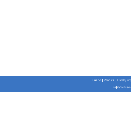
Lázně | Profi.cz | Hledej ub
Інформаційн