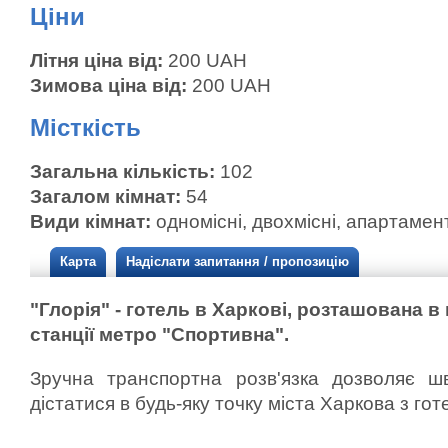
Ціни
Літня ціна від:
200 UAH
Зимова ціна від:
200 UAH
Місткість
Загальна кількість:
102
Загалом кімнат:
54
Види кімнат:
одномісні, двохмісні, апартамен
Карта
Надіслати запитання / пропозицію
"Глорія" - готель в Харкові, розташована в 
станції метро "Спортивна".
Зручна транспортна розв'язка дозволяє ш
дістатися в будь-яку точку міста Харкова з гот