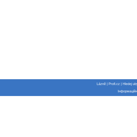
Lázně | Profi.cz | Hledej ub
Інформаційн