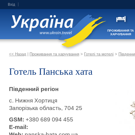
Вхід
ПРОЖИВАННЯ ТА
ХАРЧУВАННЯ
<< Назад
|
Проживання та харчування
>
Готелі та мотелі
>
Південни
Готель Панська хата
Південний регіон
с. Нижня Хортиця
Запорізька область, 704 25
GSM:
+380 689 094 455
E-mail:
Web:
panska-hata.com.ua