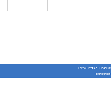
Lázně | Profi.cz | Hledej ub
Інформаційн