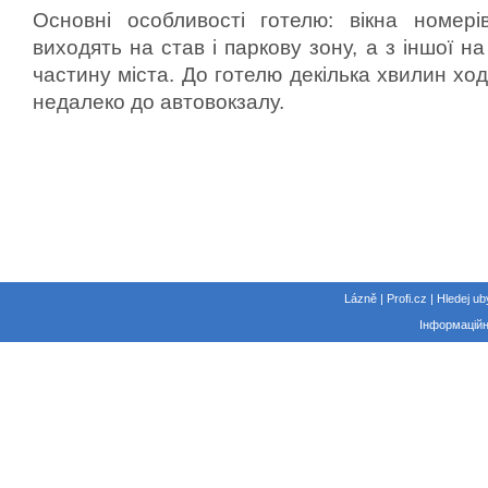
Основні особливості готелю: вікна номері
виходять на став і паркову зону, а з іншої на
частину міста. До готелю декілька хвилин ходь
недалеко до автовокзалу.
Lázně | Profi.cz | Hledej ub
Інформаційн