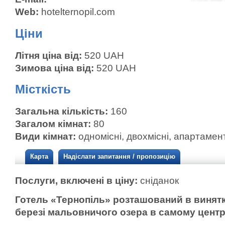
Web:
hotelternopil.com
Ціни
Літня ціна від:
520 UAH
Зимова ціна від:
520 UAH
Місткість
Загальна кількість:
160
Загалом кімнат:
80
Види кімнат:
одномісні, двохмісні, апартамен
Карта
Надіслати запитання / пропозицію
Послуги, включені в ціну:
сніданок
Готель «Тернопіль» розташований в винятк
березі мальовничого озера в самому центрі