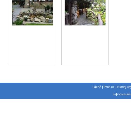
Lázně | Profi.cz | Hledej ub
Інформаційн