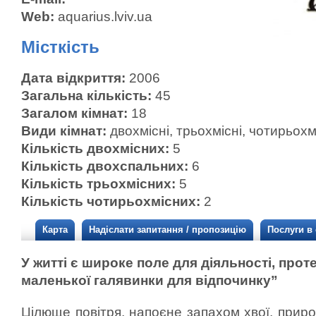
Web:
aquarius.lviv.ua
Місткість
Дата відкриття:
2006
Загальна кількість:
45
Загалом кімнат:
18
Види кімнат:
двохмісні, трьохмісні, чотирьохм
Кількість двохмісних:
5
Кількість двохспальних:
6
Кількість трьохмісних:
5
Кількість чотирьохмісних:
2
Карта
Надіслати запитання / пропозицію
Послуги в
У житті є широке поле для діяльності, проте
маленької галявинки для відпочинку”
Цілюще повітря, напоєне запахом хвої, прир