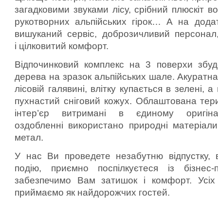
загадковими звуками лісу, срібний плюскіт в
рукотворних альпійських гірок… А на додат
вишуканий сервіс, доброзичливий персонал
і цілковитий комфорт.
Відпочинковий комплекс на 3 поверхи збуд
дерева на зразок альпійських шале. Акуратна
лісовій галявині, влітку купається в зелені, 
пухнастий сніговий кожух. Облаштована тери
інтер’єр витримані в єдиному оригін
оздобленні використано природні матеріали
метал.
У нас Ви проведете незабутню відпустку, в
подію, приємно поспілкуєтеся із бізнес
забезпечимо Вам затишок і комфорт. Усіх 
приймаємо як найдорожчих гостей.