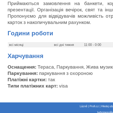
Приймаються замовлення на банкети, корп
презентації. Організація вечірок, свят та ін
Пропонуємо для відвідувачів можливість от
карток з накопичувальним рахунком.
Години роботи
всі місяці
всі дні тижня
11:00 - 0:00
Харчування
Оснащення:
Тераса, Паркування, Жива музика
Паркування:
паркування з охороною
Платіжні картки:
так
Типи платіжних карт:
visa
Lázně | Profi.cz | Hledej ub
Інформаційн