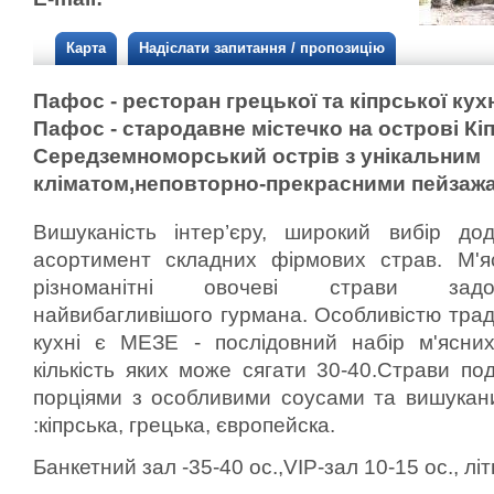
Карта
Надіслати запитання / пропозицію
Пафос - ресторан грецької та кіпрської кухн
Пафос - стародавне містечко на острові Кіп
Середземноморський острів з унікальним
кліматом,неповторно-прекрасними пейзаж
Вишуканість інтер’єру, широкий вибір до
асортимент складних фірмових страв. М'яс
різноманітні овочеві страви задо
найвибагливішого гурмана. Особливістю траді
кухні є МЕЗЕ - послідовний набір м'ясни
кількість яких може сягати 30-40.Страви п
порціями з особливими соусами та вишукан
:кіпрська, грецька, європейска.
Банкетний зал -35-40 ос.,VIP-зал 10-15 ос., лі