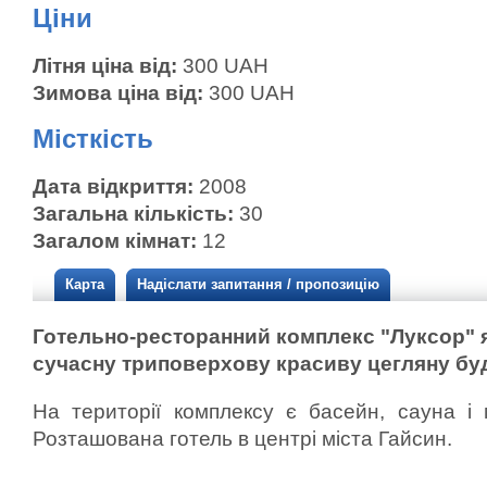
Ціни
Літня ціна від:
300 UAH
Зимова ціна від:
300 UAH
Місткість
Дата відкриття:
2008
Загальна кількість:
30
Загалом кімнат:
12
Карта
Надіслати запитання / пропозицію
Готельно-ресторанний комплекс "Луксор"
сучасну триповерхову красиву цегляну бу
На території комплексу є басейн, сауна і 
Розташована готель в центрі міста Гайсин.