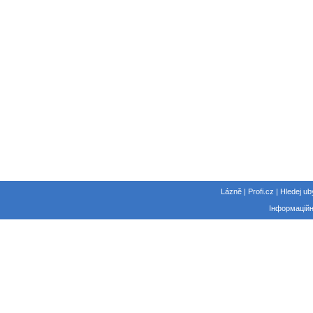
Lázně | Profi.cz | Hledej ub
Інформаційн