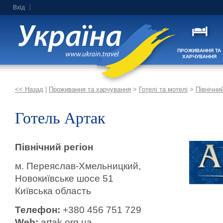
Вхід
ПРОЖИВАННЯ ТА
ХАРЧУВАННЯ
<< Назад
|
Проживання та харчування
>
Готелі та мотелі
>
Північний
Готель Артак
Північний регіон
м. Переяслав-Хмельницкий,
Новокиївське шосе 51
Київська область
Телефон:
+380 456 751 729
Web:
artak.org.ua