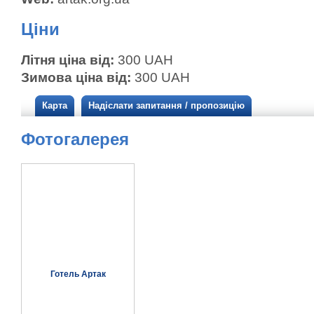
Ціни
Літня ціна від:
300 UAH
Зимова ціна від:
300 UAH
Карта
Надіслати запитання / пропозицію
Фотогалерея
Готель Артак