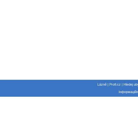
Lázně | Profi.cz | Hledej ub
Інформаційн