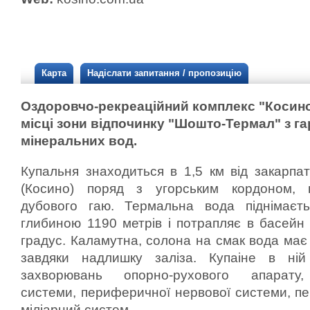
Карта
Надіслати запитання / пропозицію
Оздоровчо-рекреаційний комплекс "Косин
місці зони відпочинку "Шошто-Термал" з 
мінеральних вод.
Купальня знаходиться в 1,5 км від закарпа
(Косино) поряд з угорським кордоном, п
дубового гаю.
Термальна вода піднімаєт
глибиною 1190 метрів і потрапляє в басейн
градус.
Каламутна, солона на смак вода має 
завдяки надлишку заліза.
Купаіне в ній
захворювань опорно-рухового апарату,
системи, периферичної нервової системи, п
міліарний систем.