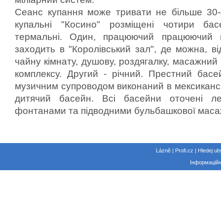
Сеанс купання може тривати не більше 30-
купальні "Косино" розміщені чотири ба
термальні.
Один, працюючий працюючий ці
заходить в "Королівський зал", де можна, ві
чайну кімнату, душову, роздягалку, масажний
комплексу.
Другий - річний.
Престний басе
музичним супроводом виконаний в мексикансь
дитячий басейн.
Всі басейни оточені ле
фонтанами та підводними бульбашкової мас
Lázně | Profi.cz | Hledej ub
Інформаційн