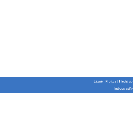
Lázně | Profi.cz | Hledej ub
Інформаційн