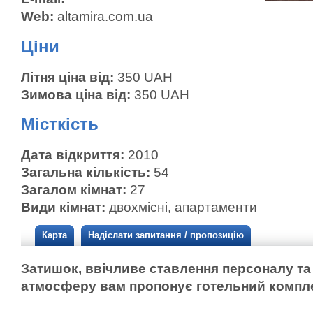
Web:
altamira.com.ua
Ціни
Літня ціна від:
350 UAH
Зимова ціна від:
350 UAH
Місткість
Дата відкриття:
2010
Загальна кількість:
54
Загалом кімнат:
27
Види кімнат:
двохмісні, апартаменти
Карта
Надіслати запитання / пропозицію
Затишок, ввічливе ставлення персоналу т
атмосферу вам пропонує готельний компле