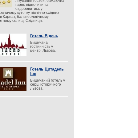
лікування гостей, бажаючих
гарно відпочити та
оздоровитись у
овничому куточку північно-східних
ів Карпат, бальнеологічному
ртному селищі Східниця.
Готель Відень
Вишукана
гостинність у
центрі Львова.
Готель Цитадель
Інн
Вишуканий готель у
серці історичного
Львова.