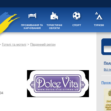
ПРОЖИВАННЯ ТА
ТУРИСТИЧНІ
СПОРТ
ТУРИЗМ
ХАРЧУВАННЯ
ОБ'ЄКТИ
>
Готелі та мотелі
>
Південний регіон
Поді
Всі п
Прож
504