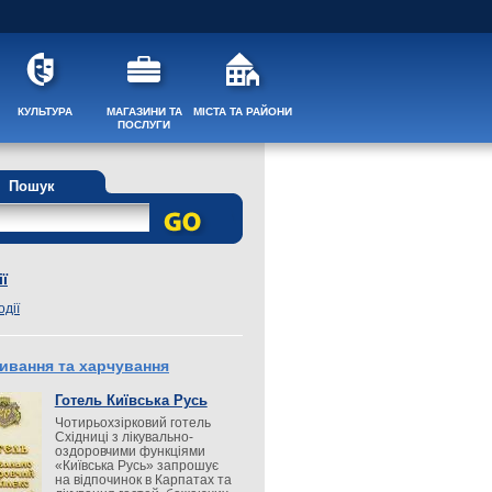
КУЛЬТУРА
МАГАЗИНИ ТА
МІСТА ТА РАЙОНИ
ПОСЛУГИ
Пошук
ї
одії
ивання та харчування
Готель Київська Русь
Чотирьохзірковий готель
Східниці з лікувально-
оздоровчими функціями
«Київська Русь» запрошує
на відпочинок в Карпатах та