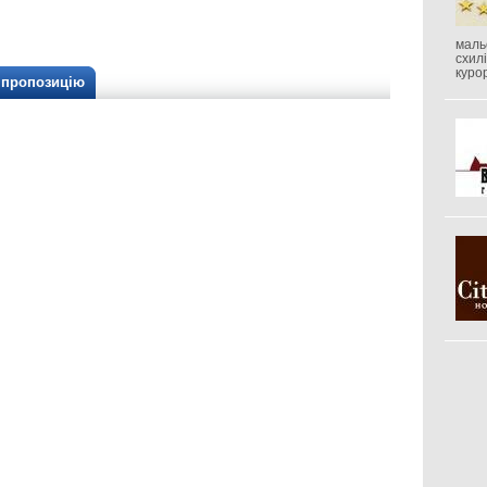
маль
схил
куро
/ пропозицію