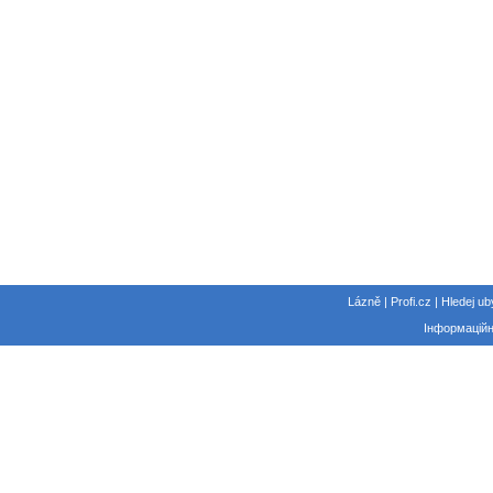
Lázně | Profi.cz | Hledej ub
Інформаційн