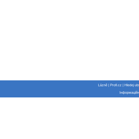
Lázně | Profi.cz | Hledej ub
Інформаційн