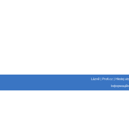
Lázně | Profi.cz | Hledej ub
Інформаційн