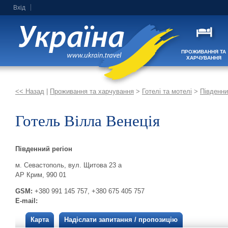
Вхід
ПРОЖИВАННЯ ТА
ХАРЧУВАННЯ
<< Назад
|
Проживання та харчування
>
Готелі та мотелі
>
Південни
Готель Вілла Венеція
Південний регіон
м. Севастополь, вул. Щитова 23 а
АР Крим, 990 01
GSM:
+380 991 145 757, +380 675 405 757
E-mail:
Карта
Надіслати запитання / пропозицію