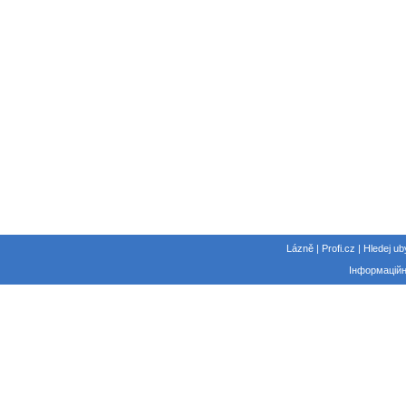
Lázně | Profi.cz | Hledej ub
Інформаційн