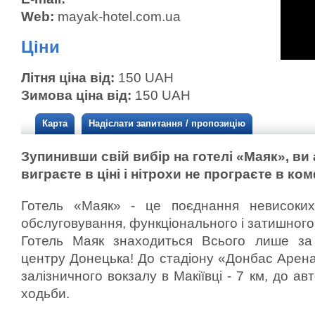
Web:
mayak-hotel.com.ua
Ціни
Літня ціна від:
150 UAH
Зимова ціна від:
150 UAH
Карта
Надіслати запитання / пропозицію
Зупинивши свій вибір на готелі «Маяк», ви
виграєте в ціні і нітрохи не програєте в ко
Готель «Маяк» - це поєднання невисоких 
обслуговування, функціонального і затишного 
Готель Маяк знаходиться Всього лише за 
центру Донецька! До стадіону «Донбас Арена»
залізничного вокзалу в Макіївці - 7 км, до ав
ходьби.