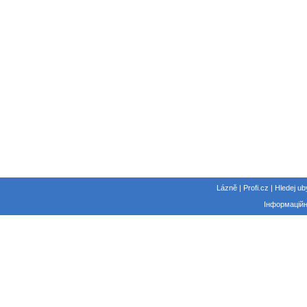
Lázně | Profi.cz | Hledej ub
Інформаційн