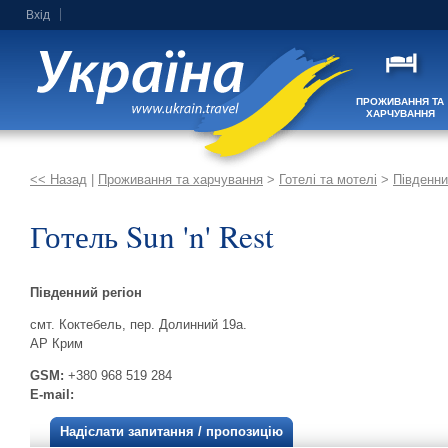
Вхід
ПРОЖИВАННЯ ТА
ХАРЧУВАННЯ
<< Назад
|
Проживання та харчування
>
Готелі та мотелі
>
Південни
Готель Sun 'n' Rest
Південний регіон
смт. Коктебель, пер. Долинний 19а.
АР Крим
GSM:
+380 968 519 284
E-mail:
Надіслати запитання / пропозицію