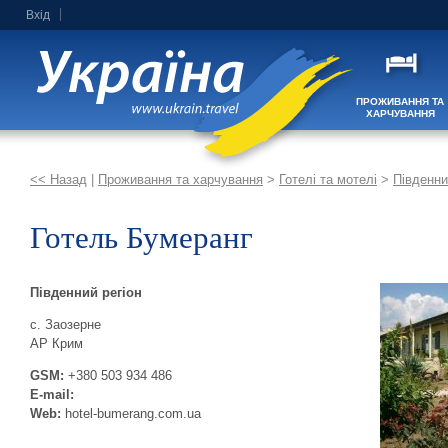
Вхід
ПРОЖИВАННЯ ТА
ХАРЧУВАННЯ
<< Назад
|
Проживання та харчування
>
Готелі та мотелі
>
Південни
Готель Бумеранг
Південний регіон
с. Заозерне
АР Крим
GSM:
+380 503 934 486
E-mail:
Web:
hotel-bumerang.com.ua