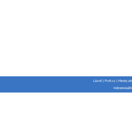
Lázně | Profi.cz | Hledej ub
Інформаційн