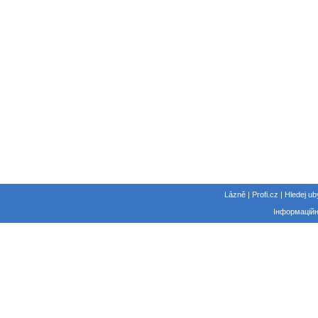
Lázně | Profi.cz | Hledej ub
Інформаційн