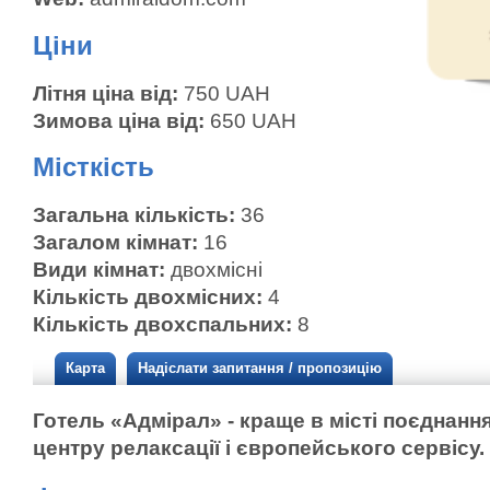
Ціни
Літня ціна від:
750 UAH
Зимова ціна від:
650 UAH
Місткість
Загальна кількість:
36
Загалом кімнат:
16
Види кімнат:
двохмісні
Кількість двохмісних:
4
Кількість двохспальних:
8
Карта
Надіслати запитання / пропозицію
Готель «Адмірал» - краще в місті поєднання
центру релаксації і європейського сервісу.