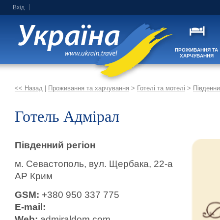
Вхід
ПРОЖИВАННЯ ТА
ХАРЧУВАННЯ
<< Назад
|
Проживання та харчування
>
Готелі та мотелі
>
Південни
Готель Адмірал
Південний регіон
м. Севастополь, вул. Щербака, 22-а
АР Крим
GSM:
+380 950 337 775
E-mail:
Web:
admiraldom.com