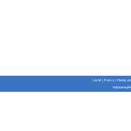
Lázně | Profi.cz | Hledej ub
Інформаційн