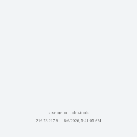
захищено
adm.tools
216.73.217.9 —
8/6/2026, 5:41:05 AM