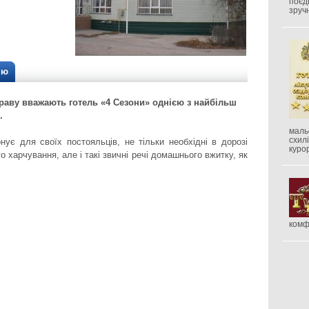
поєд
зруч
ію
праву вважають готель «4 Сезони» однією з найбільш
.
маль
схил
ує для своїх постояльців, не тільки необхідні в дорозі
куро
о харчування, але і такі звичні речі домашнього вжитку, як
комф