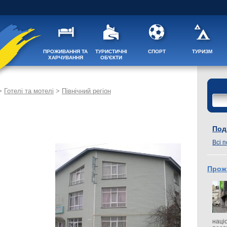
ПРОЖИВАННЯ ТА
ТУРИСТИЧНІ
СПОРТ
ТУРИЗМ
ХАРЧУВАННЯ
ОБ'ЄКТИ
>
Готелі та мотелі
>
Північний регіон
Поді
Всі п
Прож
наці