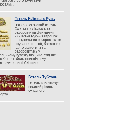
нуються з ергономічними
ностями.
Готель Київська Русь
Чотирьохзірковий готель
Східниці з лікувально-
оздоровчими функціями
«Київська Русь» запрошує
на відпочинок в Карпатах та
лікування гостей, бажаючих
гарно відпочити та
оздоровитись у
овничому куточку північно-східних
ів Карпат, бальнеологічному
ртному селищі Східниця.
Готель ТуСтань
Готель забезпечує
високий рівень
сучасного
орту.