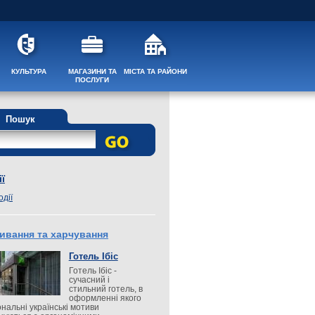
КУЛЬТУРА
МАГАЗИНИ ТА
МІСТА ТА РАЙОНИ
ПОСЛУГИ
Пошук
ї
одії
ивання та харчування
Готель Ібіс
Готель Ібіс -
сучасний і
стильний готель, в
оформленні якого
ональні українські мотиви