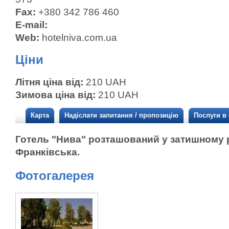
Fax:
+380 342 786 460
E-mail:
Web:
hotelniva.com.ua
Ціни
Літня ціна від:
210 UAH
Зимова ціна від:
210 UAH
Карта
Надіслати запитання / пропозицію
Послуги в
Готель "Нива" розташований у затишному р
Франківська.
Фотогалерея