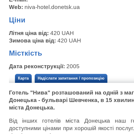
Web:
niva-hotel.donetsk.ua
Ціни
Літня ціна від:
420 UAH
Зимова ціна від:
420 UAH
Місткість
Дата реконструкції:
2005
Карта
Надіслати запитання / пропозицію
Готель "Нива" розташований на одній з ма
Донецька - бульварі Шевченка, в 15 хвилин
міста Донецька.
Від інших готелів міста Донецька наш го
доступними цінами при хорошій якості послуг.