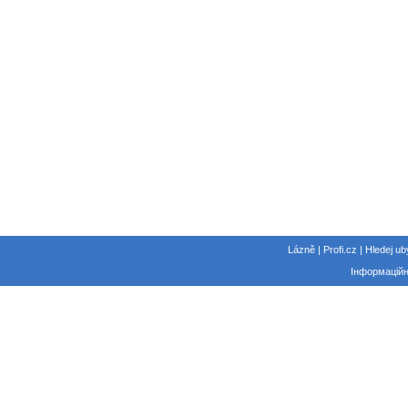
Lázně | Profi.cz | Hledej ub
Інформаційн