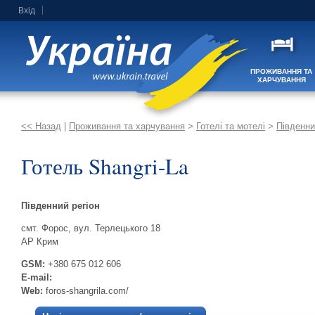
Вхід
ПРОЖИВАННЯ ТА
ХАРЧУВАННЯ
<< Назад
|
Проживання та харчування
>
Готелі та мотелі
>
Південни
Готель Shangri-La
Південний регіон
смт. Форос, вул. Терлецького 18
АР Крим
GSM:
+380 675 012 606
E-mail:
Web:
foros-shangrila.com/