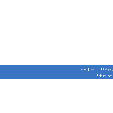
Lázně | Profi.cz | Hledej ub
Інформаційн