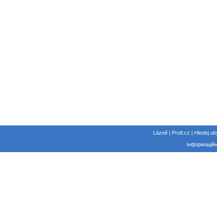
Lázně | Profi.cz | Hledej ub
Інформаційн