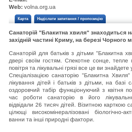
Web:
volna.org.ua
Карта
Надіслати запитання / пропозицію
Санаторій "Блакитна хвиля" знаходиться на
західній частині Криму, на березі Чорного 
Санаторій для батьків з дітьми "Блакитна хв
двері своїм гостям. Спекотне сонце, тепле
повітря та лікувальні грязі все це ви знайдете 
Спеціалізацією санаторію "Блакитна Хвиля"
лікування дітей і батьків з дітьми, на базі
оздоровчий табір функціонуючий з квітня по
час роботи санаторію в його лікувально
відвідали 26 тисяч дітей. Візитною карткою с
цілющі високомінералізовані біологічно-ак
ванни та інші природні фактори.