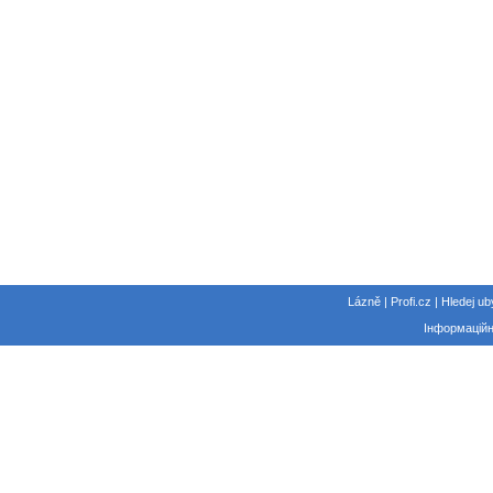
Lázně | Profi.cz | Hledej ub
Інформаційн