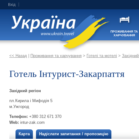
Вхід
ПРОЖИВАННЯ ТА
ХАРЧУВАННЯ
<< Назад
|
Проживання та харчування
>
Готелі та мотелі
>
Західний
Готель Інтурист-Закарпаття
Західний регіон
пл.Кирила і Мифодія 5
м.Ужгород
Телефон:
+380 312 671 370
Web:
intur-zak.com
Карта
Надіслати запитання / пропозицію