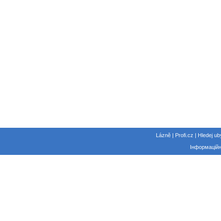
Lázně | Profi.cz | Hledej ub
Інформаційн