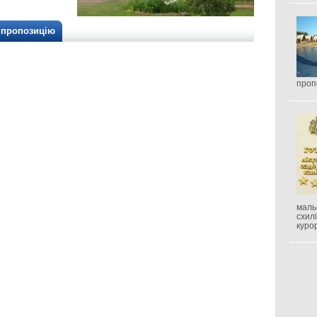
/ пропозицію
проп
маль
схил
куро