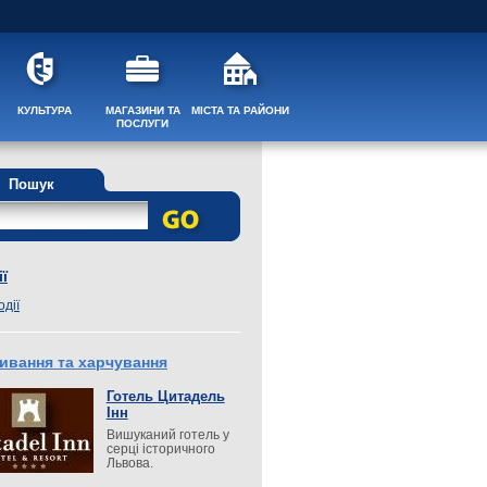
КУЛЬТУРА
МАГАЗИНИ ТА
МІСТА ТА РАЙОНИ
ПОСЛУГИ
Пошук
ї
одії
ивання та харчування
Готель Цитадель
Інн
Вишуканий готель у
серці історичного
Львова.