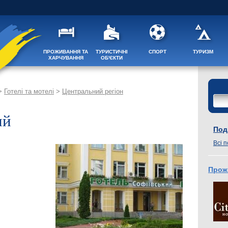
ПРОЖИВАННЯ ТА
ТУРИСТИЧНІ
СПОРТ
ТУРИЗМ
ХАРЧУВАННЯ
ОБ'ЄКТИ
>
Готелі та мотелі
>
Центральний регіон
ий
Поді
Всі п
Прож