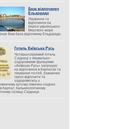
База відпочинку
Ельдорадо
Лікування та
відпочинок на
березі українського
Мертвого моря
онує Вам база відпочинку Ельдорадо
Готель Київська Русь
Чотирьохзірковий готель
Східниці з лікувально-
оздоровчими функціями
«Київська Русь» запрошує
на відпочинок в Карпатах та
лікування гостей, бажаючих
гарно відпочити та
оздоровитись у
овничому куточку північно-східних
ів Карпат, бальнеологічному
ртному селищі Східниця.