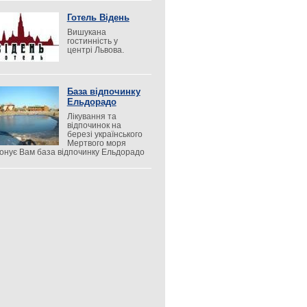
Готель Відень
Вишукана
гостинність у
центрі Львова.
База відпочинку
Ельдорадо
Лікування та
відпочинок на
березі українського
Мертвого моря
онує Вам база відпочинку Ельдорадо