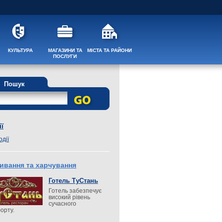
КУЛЬТУРА
МАГАЗИНИ ТА
МІСТА ТА РАЙОНИ
ПОСЛУГИ
Пошук
ї
одії
ивання та харчування
Готель ТуСтань
Готель забезпечує
високий рівень
сучасного
орту.