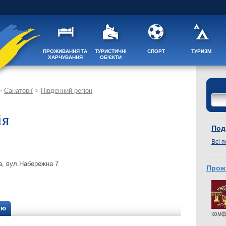
ПРОЖИВАННЯ ТА
ТУРИСТИЧНІ
СПОРТ
ТУРИЗМ
ХАРЧУВАННЯ
ОБ'ЄКТИ
>
Санаторії
>
Південний регіон
ія
Поді
Всі п
ка, вул.Набережна 7
Прож
ію
комф