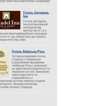
онує Вам база відпочинку Ельдорадо
Готель Цитадель
Інн
Готель Цитадель
Інн розташований
неподалік від
центру міста та є
альною фортифікаційною спорудою
століття, що збереглася до нашого
 практично без змін.
Готель Київська Русь
Чотирьохзірковий готель
Східниці з лікувально-
оздоровчими функціями
«Київська Русь» запрошує
на відпочинок в Карпатах та
лікування гостей, бажаючих
гарно відпочити та
оздоровитись у
овничому куточку північно-східних
ів Карпат, бальнеологічному
ртному селищі Східниця.