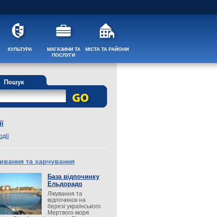
КУЛЬТУРА
МАГАЗИНИ ТА
МІСТА ТА РАЙОНИ
ПОСЛУГИ
Пошук
ї
одії
ивання та харчування
База відпочинку
Ельдорадо
Лікування та
відпочинок на
березі українського
Мертвого моря