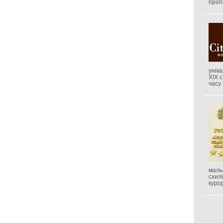
проп
унік
XIX 
часу
маль
схил
куро