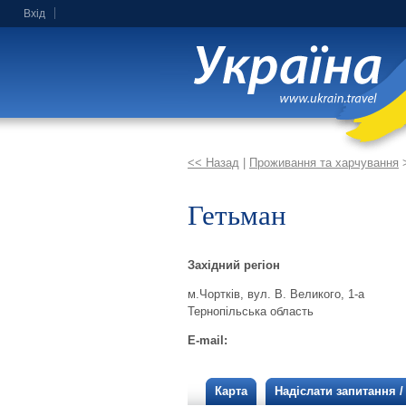
Вхід
<< Назад
|
Проживання та харчування
Гетьман
Західний регіон
м.Чортків, вул. В. Великого, 1-а
Тернопільська область
E-mail:
Карта
Надіслати запитання 