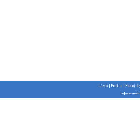
Lázně | Profi.cz | Hledej ub
Інформаційн